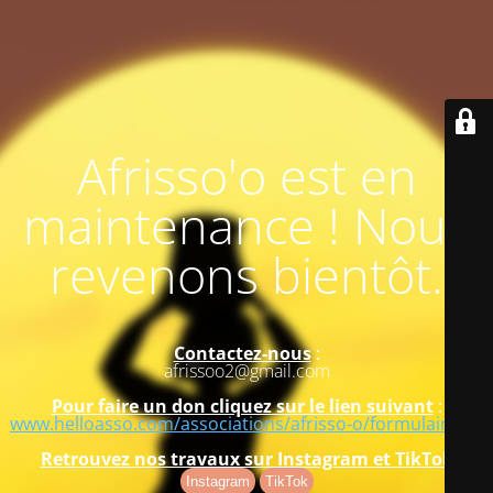
Afrisso'o est en
maintenance ! Nous
revenons bientôt.
Contactez-nous
:
afrissoo2@gmail.com
Pour faire un don cliquez sur le lien suivant
:
www.helloasso.com/associations/afrisso-o/formulaires/1
Retrouvez nos travaux sur Instagram et TikTok
Instagram
TikTok